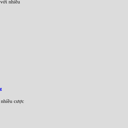
 với nhiều
g
 nhiều cược