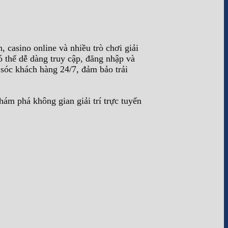
n, casino online và nhiều trò chơi giải
ó thể dễ dàng truy cập, đăng nhập và
 sóc khách hàng 24/7, đảm bảo trải
hám phá không gian giải trí trực tuyến