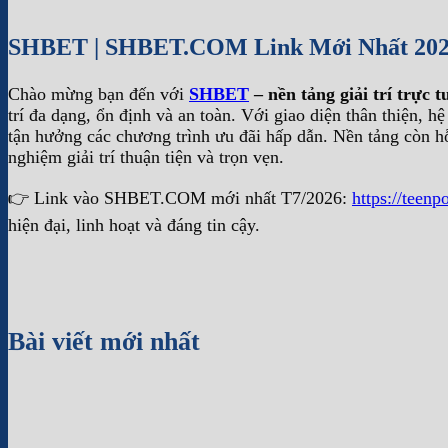
SHBET | SHBET.COM Link Mới Nhất 2026
Chào mừng bạn đến với
SHBET
– nền tảng giải trí trực 
trí đa dạng, ổn định và an toàn. Với giao diện thân thiện, 
tận hưởng các chương trình ưu đãi hấp dẫn. Nền tảng còn hỗ
nghiệm giải trí thuận tiện và trọn vẹn.
👉 Link vào SHBET.COM mới nhất T7/2026:
https://teenp
hiện đại, linh hoạt và đáng tin cậy.
Bài viết mới nhất