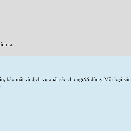
ích tại
ín, bảo mật và dịch vụ xuất sắc cho người dùng. Mỗi loại sản
.