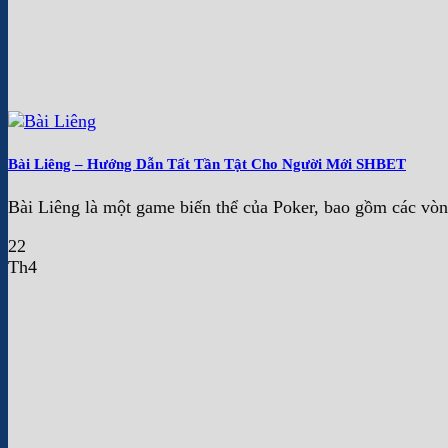
Bài Liêng – Hướng Dẫn Tất Tần Tật Cho Người Mới SHBET
Bài Liêng là một game biến thể của Poker, bao gồm các vòn
22
Th4