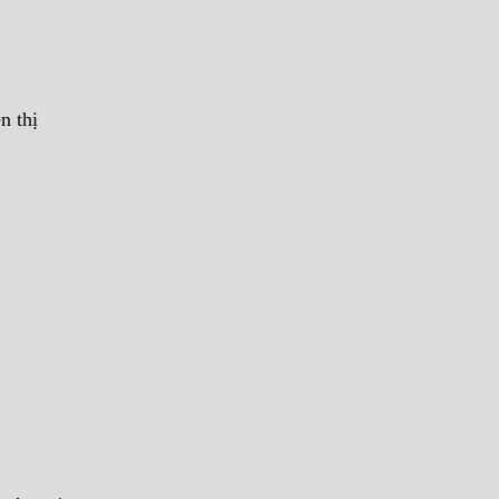
n thị