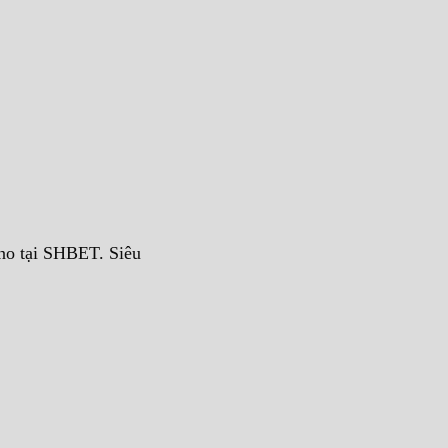
ino tại SHBET. Siêu