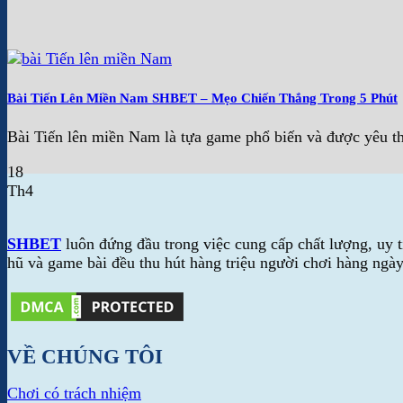
Bài Tiến Lên Miền Nam SHBET – Mẹo Chiến Thắng Trong 5 Phút
Bài Tiến lên miền Nam là tựa game phổ biến và được yêu th
18
Th4
SHBET
luôn đứng đầu trong việc cung cấp chất lượng, uy t
hũ và game bài đều thu hút hàng triệu người chơi hàng ngày
VỀ CHÚNG TÔI
Chơi có trách nhiệm