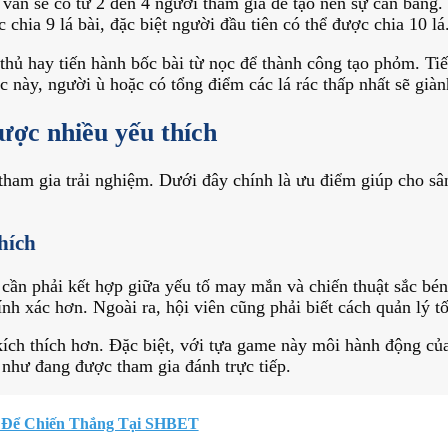
 ván sẽ có từ 2 đến 4 người tham gia để tạo nên sự cân bằng. 
chia 9 lá bài, đặc biệt người đầu tiên có thể được chia 10 lá
i thủ hay tiến hành bốc bài từ nọc để thành công tạo phỏm. Ti
c này, người ù hoặc có tổng điểm các lá rác thấp nhất sẽ giàn
ợc nhiều yếu thích
 tham gia trải nghiệm. Dưới đây chính là ưu điểm giúp cho 
hích
cần phải kết hợp giữa yếu tố may mắn và chiến thuật sắc bé
ính xác hơn. Ngoài ra, hội viên cũng phải biết cách quản lý tốt
ích thích hơn. Đặc biệt, với tựa game này môi hành động củ
 như đang được tham gia đánh trực tiếp.
m Để Chiến Thắng Tại SHBET