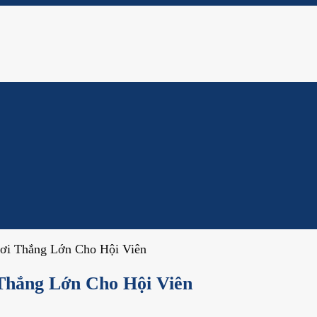
i Thắng Lớn Cho Hội Viên
Thắng Lớn Cho Hội Viên