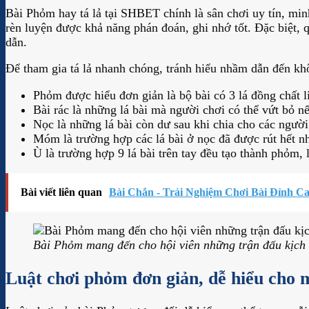
Bài Phỏm hay tá lả tại SHBET chính là sân chơi uy tín, minh
rèn luyện được khả năng phán đoán, ghi nhớ tốt. Đặc biệt,
dẫn.
Để tham gia tá lả nhanh chóng, tránh hiểu nhầm dẫn đến kh
Phỏm được hiểu đơn giản là bộ bài có 3 lá đồng chất l
Bài rác là những lá bài mà người chơi có thể vứt bỏ
Nọc là những lá bài còn dư sau khi chia cho các ngườ
Móm là trường hợp các lá bài ở nọc đã được rút hết 
Ù là trường hợp 9 lá bài trên tay đều tạo thành phỏm, 
Bài viết liên quan
Bài Chắn - Trải Nghiệm Chơi Bài Đỉnh C
Bài Phỏm mang đến cho hội viên những trận đấu kịch 
Luật chơi phỏm đơn giản, dễ hiểu cho 