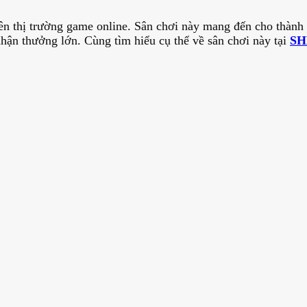
ên thị trường game online. Sân chơi này mang đến cho thành v
nhận thưởng lớn. Cùng tìm hiểu cụ thể về sân chơi này tại
SH