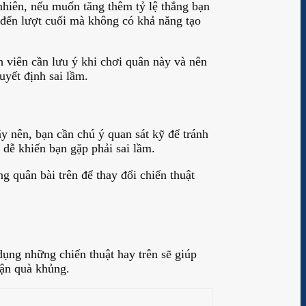
nhiên, nếu muốn tăng thêm tỷ lệ thắng bạn
 đến lượt cuối mà không có khả năng tạo
h viên cần lưu ý khi chơi quân này và nên
uyết định sai lầm.
y nên, bạn cần chú ý quan sát kỹ để tránh
 dễ khiến bạn gặp phải sai lầm.
g quân bài trên để thay đổi chiến thuật
dụng những chiến thuật hay trên sẽ giúp
ận quà khủng.