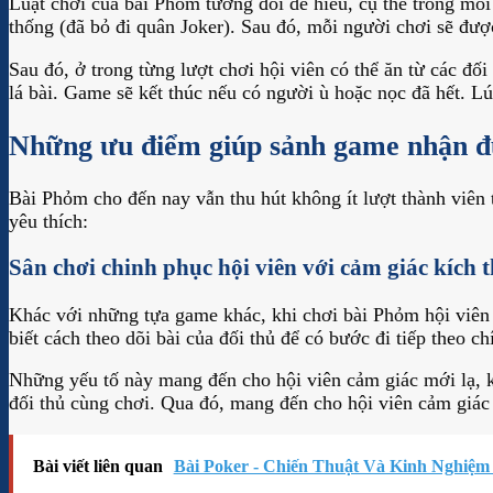
Luật chơi của bài Phỏm tương đối dễ hiểu, cụ thể trong mỗi
thống (đã bỏ đi quân Joker). Sau đó, mỗi người chơi sẽ được 
Sau đó, ở trong từng lượt chơi hội viên có thể ăn từ các đố
lá bài. Game sẽ kết thúc nếu có người ù hoặc nọc đã hết. Lú
Những ưu điểm giúp sảnh game nhận đư
Bài Phỏm cho đến nay vẫn thu hút không ít lượt thành viên
yêu thích:
Sân chơi chinh phục hội viên với cảm giác kích t
Khác với những tựa game khác, khi chơi bài Phỏm hội viên 
biết cách theo dõi bài của đối thủ để có bước đi tiếp theo ch
Những yếu tố này mang đến cho hội viên cảm giác mới lạ, k
đối thủ cùng chơi. Qua đó, mang đến cho hội viên cảm giác
Bài viết liên quan
Bài Poker - Chiến Thuật Và Kinh Nghiệ