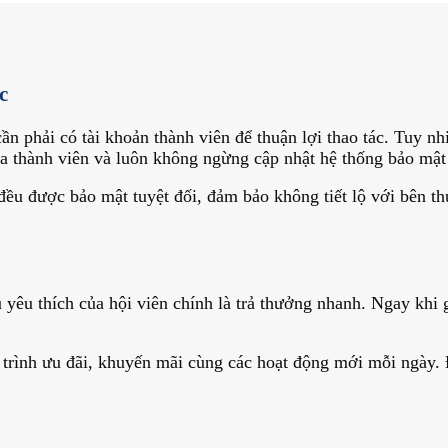
c
n phải có tài khoản thành viên để thuận lợi thao tác. Tuy nh
ủa thành viên và luôn không ngừng cập nhật hệ thống bảo mật
đều được bảo mật tuyệt đối, đảm bảo không tiết lộ với bên th
êu thích của hội viên chính là trả thưởng nhanh. Ngay khi 
trình ưu đãi, khuyến mãi cùng các hoạt động mới mỗi ngày. 