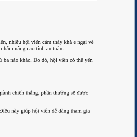
iên, nhiều hội viên cảm thấy khá e ngại về
 nhằm nâng cao tính an toàn.
ứ ba nào khác. Do đó, hội viên có thể yên
giành chiến thắng, phần thưởng sẽ được
Điều này giúp hội viên dễ dàng tham gia