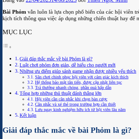
Bài Phỏm
vẫn luôn là lựa chọn phổ biến của các hội viên tr
kịch tích thông qua việc áp dụng những chiến thuật hay để 
MỤC LỤC
Giải đáp thắc mắc về bài Phỏm là gì?
Luật chơi phỏm đơn giản, dễ hiểu cho người mới
Những ưu điểm giúp sảnh game nhận được nhiều yếu thích
Sân chơi chinh phục hội viên với cảm giác kích thích
Hệ thống bảo mật tân tiến, được cập nhật liên tục
Trả thưởng nhanh chóng, phần quà hấp dẫn
Tổng hợp những thủ thuật đánh thắng lớn
Hội viên cần cân nhắc khi chọn bàn cược
Cân nhắc và xé thẻ trong trường hợp cần thiết
Lưu ngay kinh nghiệm hữu ích từ hội viên lâu năm
Kết luận
Giải đáp thắc mắc về bài Phỏm là gì?