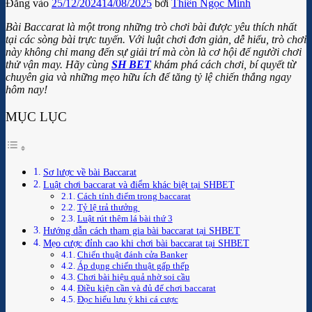
Đăng vào
25/12/2024
14/08/2025
bởi
Thiên Ngọc Minh
Bài Baccarat là một trong những trò chơi bài được yêu thích nhất
tại các sòng bài trực tuyến. Với luật chơi đơn giản, dễ hiểu, trò chơi
này không chỉ mang đến sự giải trí mà còn là cơ hội để người chơi
thử vận may. Hãy cùng
SH BET
khám phá cách chơi, bí quyết từ
chuyên gia và những mẹo hữu ích để tăng tỷ lệ chiến thắng ngay
hôm nay!
MỤC LỤC
Sơ lược về bài Baccarat
Luật chơi baccarat và điểm khác biệt tại SHBET
Cách tính điểm trong baccarat
Tỷ lệ trả thưởng
Luật rút thêm lá bài thứ 3
Hướng dẫn cách tham gia bài baccarat tại SHBET
Mẹo cược đỉnh cao khi chơi bài baccarat tại SHBET
Chiến thuật đánh cửa Banker
Áp dụng chiến thuật gấp thếp
Chơi bài hiệu quả nhờ soi cầu
Điều kiện cần và đủ để chơi baccarat
Đọc hiểu lưu ý khi cá cược