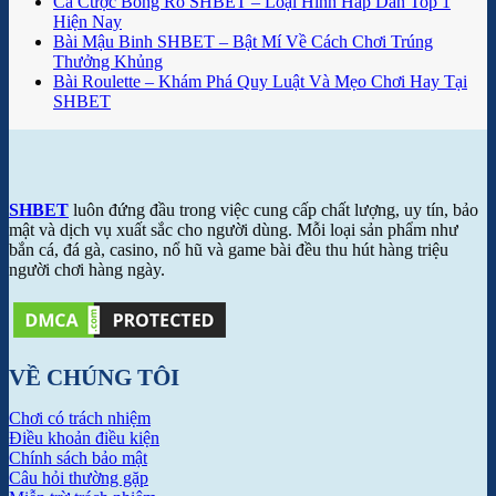
Cá Cược Bóng Rổ SHBET – Loại Hình Hấp Dẫn Top 1
Hiện Nay
Bài Mậu Binh SHBET – Bật Mí Về Cách Chơi Trúng
Thưởng Khủng
Bài Roulette – Khám Phá Quy Luật Và Mẹo Chơi Hay Tại
SHBET
SHBET
luôn đứng đầu trong việc cung cấp chất lượng, uy tín, bảo
mật và dịch vụ xuất sắc cho người dùng. Mỗi loại sản phẩm như
bắn cá, đá gà, casino, nổ hũ và game bài đều thu hút hàng triệu
người chơi hàng ngày.
VỀ CHÚNG TÔI
Chơi có trách nhiệm
Điều khoản điều kiện
Chính sách bảo mật
Câu hỏi thường gặp