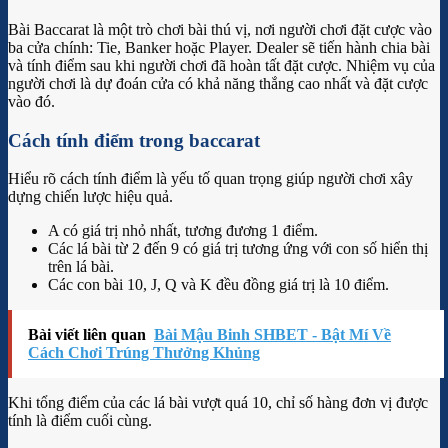
Bài Baccarat là một trò chơi bài thú vị, nơi người chơi đặt cược vào
ba cửa chính: Tie, Banker hoặc Player. Dealer sẽ tiến hành chia bài
và tính điểm sau khi người chơi đã hoàn tất đặt cược. Nhiệm vụ của
người chơi là dự đoán cửa có khả năng thắng cao nhất và đặt cược
vào đó.
Cách tính điểm trong baccarat
Hiểu rõ cách tính điểm là yếu tố quan trọng giúp người chơi xây
dựng chiến lược hiệu quả.
A có giá trị nhỏ nhất, tương đương 1 điểm.
Các lá bài từ 2 đến 9 có giá trị tương ứng với con số hiển thị
trên lá bài.
Các con bài 10, J, Q và K đều đồng giá trị là 10 điểm.
Bài viết liên quan
Bài Mậu Binh SHBET - Bật Mí Về
Cách Chơi Trúng Thưởng Khủng
Khi tổng điểm của các lá bài vượt quá 10, chỉ số hàng đơn vị được
tính là điểm cuối cùng.