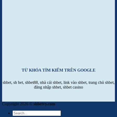
TỪ KHÓA TÌM KIẾM TRÊN GOOGLE
shbet, sh bet, shbet88, nhà cái shbet, link vào shbet, trang chủ shbet,
đăng nhập shbet, shbet casino
Copyright 2026 ©
shbetvy.com