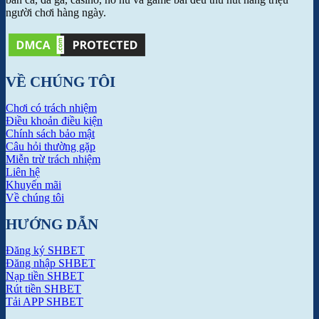
người chơi hàng ngày.
VỀ CHÚNG TÔI
Chơi có trách nhiệm
Điều khoản điều kiện
Chính sách bảo mật
Câu hỏi thường gặp
Miễn trừ trách nhiệm
Liên hệ
Khuyến mãi
Về chúng tôi
HƯỚNG DẪN
Đăng ký SHBET
Đăng nhập SHBET
Nạp tiền SHBET
Rút tiền SHBET
Tải APP SHBET