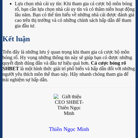
Lựa chọn nhà cái uy tín: Khi tham gia cá cược bộ môn bóng
rổ, bạn cần lựa chọn nhà cái uy tín và có thâm niên hoạt động
lâu năm. Bạn có thể tìm hiểu về những nhà cái được đánh giá
cao trên thị trường và có những chính sách hấp dẫn để tham
gia đầu tư.
Kết luận
Trên đây là những lưu ý quan trọng khi tham gia cá cược bộ môn
bóng rổ. Hy vọng những thông tin này sẽ giúp bạn có được những
quyết định đúng đắn và đầu tư hiệu quả hơn.
Cá cược bóng rổ
SHBET
là một hình thức giải trí phổ biến và hấp dẫn đối với những
người yêu thích môn thể thao này. Hãy nhanh chóng tham gia để
trải nghiệm sự hấp dẫn.
Thiên Ngọc Minh